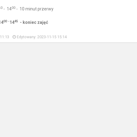
50
00
- 14
- 10 minut przerwy
00 -
45
14
14
- koniec zajęć
11:13
Edytowany: 2023-11-15 15:14