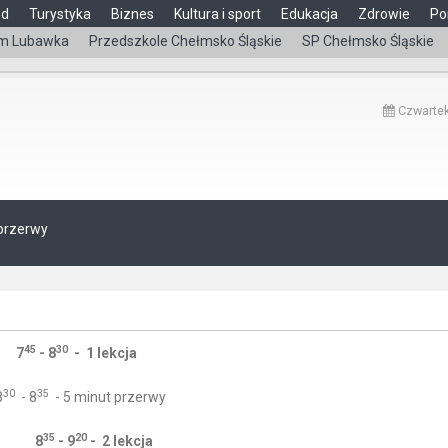
ąd
Turystyka
Biznes
Kultura i sport
Edukacja
Zdrowie
Po
m Lubawka
Przedszkole Chełmsko Śląskie
SP Chełmsko Śląskie
Czwartek
 przerwy
45
30
7
- 8
- 1 lekcja
30
35
8
- 8
- 5 minut przerwy
35
20
8
- 9
- 2 lekcja