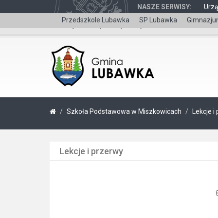
NASZE SERWISY:
Urz
Przedszkole Lubawka
SP Lubawka
Gimnazju
Wersja dla niepełnosprawnych
Szkoła Podstawowa w Miszkowicach
Lekcje i
Lekcje i przerwy