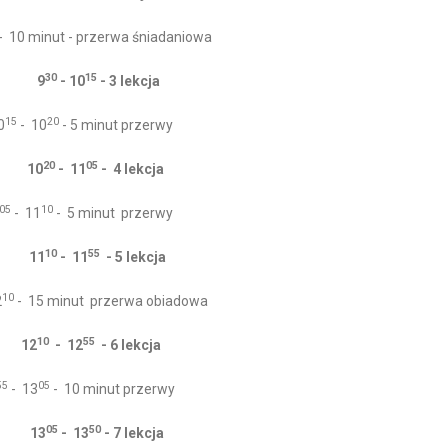
- 10 minut - przerwa śniadaniowa
30
15
9
- 10
- 3 lekcja
15
20
0
- 10
- 5 minut przerwy
20
05
10
- 11
- 4 lekcja
05
10
- 11
- 5 minut przerwy
10
55
11
- 11
- 5 lekcja
10
2
- 15 minut przerwa obiadowa
10
55
12
- 12
- 6 lekcja
55
05
- 13
- 10 minut przerwy
05
50
13
- 13
- 7 lekcja