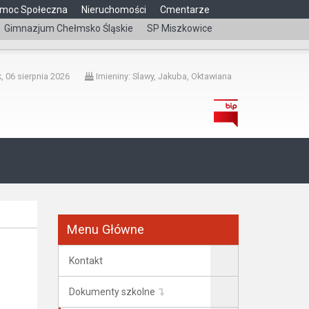
moc Społeczna
Nieruchomości
Cmentarze
Gimnazjum Chełmsko Śląskie
SP Miszkowice
čeština
, 06 sierpnia 2026
Imieniny: Slawy, Jakuba, Oktawiana
Menu Główne
Kontakt
Dokumenty szkolne