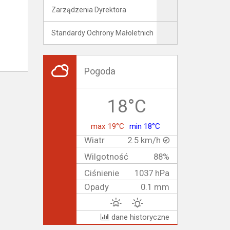
Zarządzenia Dyrektora
Standardy Ochrony Małoletnich
Pogoda
18°C
max 19°C
min 18°C
Wiatr
2.5 km/h
Wilgotność
88%
Ciśnienie
1037 hPa
Opady
0.1 mm
dane historyczne