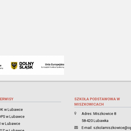
ERWISY
SZKOŁA PODSTAWOWA W
MISZKOWICACH
K w Lubawce
Adres: Miszkowice 8
PS w Lubawce
58-420 Lubawka
 w Lubawce
E-mail:
szkolamiszkowice@op
ZOZ w Lubawce