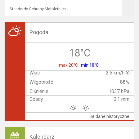
Standardy Ochrony Małoletnich
Pogoda
18°C
max 20°C
min 18°C
Wiatr
2.5 km/h
Wilgotność
88%
Ciśnienie
1037 hPa
Opady
0.1 mm
dane historyczne
Kalendarz