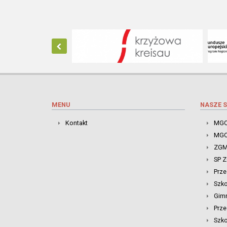
MENU
NASZE S
Kontakt
MGO
MGO
ZGM
SP 
Prze
Szk
Gim
Prze
Szko