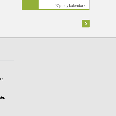
pełny kalendarz
.pl
atu: