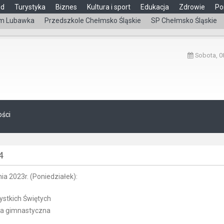
ąd
Turystyka
Biznes
Kultura i sport
Edukacja
Zdrowie
Po
m Lubawka
Przedszkole Chełmsko Śląskie
SP Chełmsko Śląskie
Sobota, 08
ości
4
a 2023r. (Poniedziałek):
ystkich Świętych
la gimnastyczna