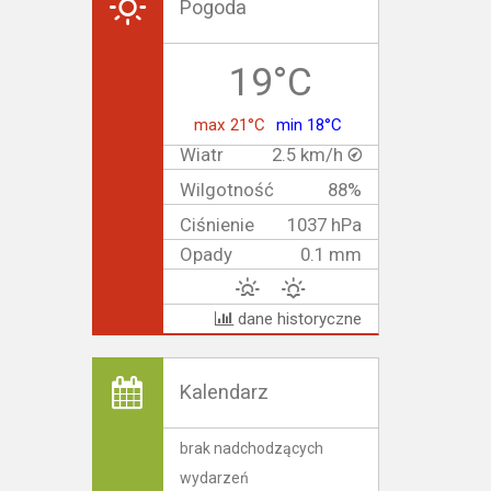
Pogoda
19°C
max 21°C
min 18°C
Wiatr
2.5 km/h
Wilgotność
88%
Ciśnienie
1037 hPa
Opady
0.1 mm
dane historyczne
Kalendarz
brak nadchodzących
wydarzeń