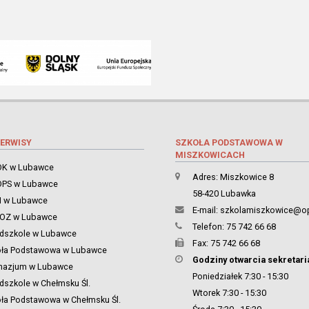
ERWISY
SZKOŁA PODSTAWOWA W
MISZKOWICACH
K w Lubawce
Adres: Miszkowice 8
PS w Lubawce
58-420 Lubawka
 w Lubawce
E-mail:
szkolamiszkowice@op
ZOZ w Lubawce
Telefon: 75 742 66 68
dszkole w Lubawce
Fax: 75 742 66 68
oła Podstawowa w Lubawce
Godziny otwarcia sekretari
nazjum w Lubawce
Poniedziałek 7:30 - 15:30
dszkole w Chełmsku Śl.
Wtorek 7:30 - 15:30
ła Podstawowa w Chełmsku Śl.