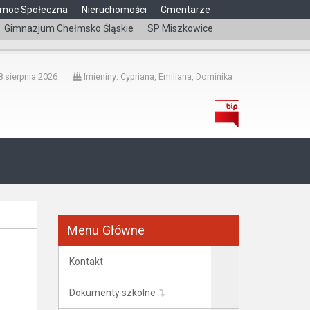
moc Społeczna
Nieruchomości
Cmentarze
Gimnazjum Chełmsko Śląskie
SP Miszkowice
čeština
 sierpnia 2026
Imieniny: Cypriana, Emiliana, Dominika
Menu Główne
Kontakt
Dokumenty szkolne