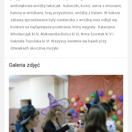
andrzejkowe wróżby takie jak : kubeczki, kości, serca z imionami,
balony w wróżbami, losy przyszłości, wróżbę z butam. W trakcie
zabawy sprzedawane były ciasteczka z wróżbą oraz odbył się
konkurs na najfajniejsze przebranie, który wygrały- Katarzyna
Włodarczyk kl IV, Aleksandra Bołoz kl VI, Anna Szostak kl V i
Gabriela Topolska kl VI. Wszyscy świetnie się bawili przy
dzwiękach skocznej muzyki.
Galeria zdjęć