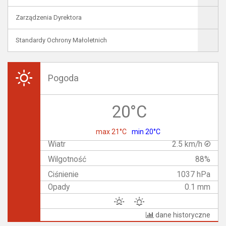
Zarządzenia Dyrektora
Standardy Ochrony Małoletnich
Pogoda
20°C
max 21°C
min 20°C
Wiatr
2.5 km/h
Wilgotność
88%
Ciśnienie
1037 hPa
Opady
0.1 mm
dane historyczne