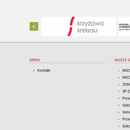
MENU
NASZE S
Kontakt
MGO
MGO
ZGM
SP 
Prze
Szk
Gim
Prze
Szko