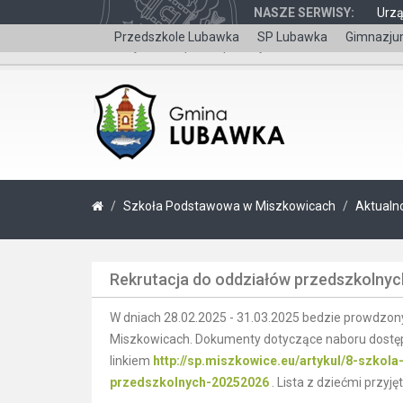
NASZE SERWISY:
Urz
Przedszkole Lubawka
SP Lubawka
Gimnazju
Wersja dla niepełnosprawnych
Szkoła Podstawowa w Miszkowicach
Aktualn
Rekrutacja do oddziałów przedszkolny
W dniach 28.02.2025 - 31.03.2025 bedzie prowdzon
Miszkowicach. Dokumenty dotyczące naboru dostępne
linkiem
http://sp.miszkowice.eu/artykul/8-szko
przedszkolnych-20252026
. Lista z dziećmi przyj