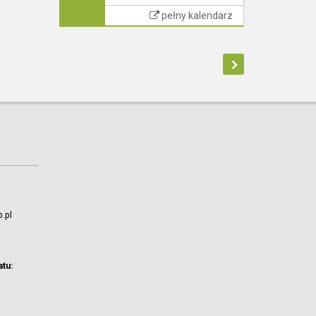
pełny kalendarz
.pl
atu: