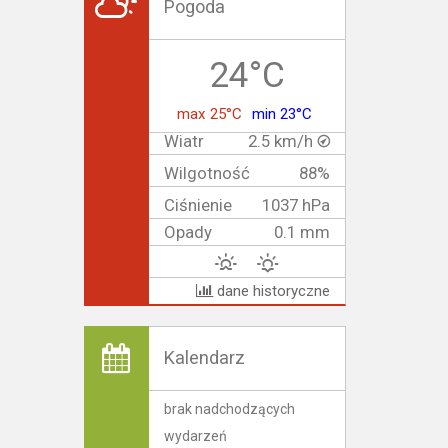
Pogoda
24°C
max 25°C
min 23°C
Wiatr
2.5 km/h
Wilgotność
88%
Ciśnienie
1037 hPa
Opady
0.1 mm
dane historyczne
Kalendarz
brak nadchodzących
wydarzeń