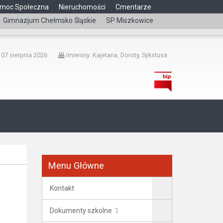
moc Społeczna
Nieruchomości
Cmentarze
Gimnazjum Chełmsko Śląskie
SP Miszkowice
čeština
 07 sierpnia 2026
Imieniny: Kajetana, Doroty, Sykstusa
Menu Główne
Kontakt
Dokumenty szkolne