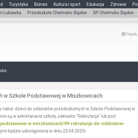
ąd
Turystyka
Biznes
Kultura i sport
Edukacja
Zdrowie
Po
m Lubawka
Przedszkole Chełmsko Śląskie
SP Chełmsko Śląskie
Piątek,
ości
ch w Szkole Podstawowej w Miszkowicach
y nabór dzieci do oddziałów przedszkolnych w Szkole Podstawowej w
 są w sekretariacie szkoły, zakładce "Rekrutacja" lub pod
la-podstawowa-w-miszkowicach/99-rekrutacja-do-oddzialow-
ętymi będzie udostępniona w dniu 23.04.2025r.