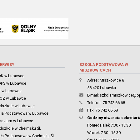
ERWISY
SZKOŁA PODSTAWOWA W
MISZKOWICACH
K w Lubawce
Adres: Miszkowice 8
PS w Lubawce
58-420 Lubawka
 w Lubawce
E-mail:
szkolamiszkowice@op
ZOZ w Lubawce
Telefon: 75 742 66 68
dszkole w Lubawce
Fax: 75 742 66 68
oła Podstawowa w Lubawce
Godziny otwarcia sekretari
nazjum w Lubawce
Poniedziałek 7:30 - 15:30
dszkole w Chełmsku Śl.
Wtorek 7:30 - 15:30
ła Podstawowa w Chełmsku Śl.